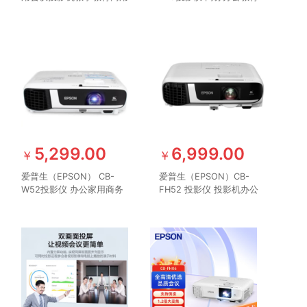
教室培训3800流明白天直
培训投影机 3600流明 大
投便携
屏投影 1024*768分辨率
支持侧面投影
5,299.00
6,999.00
￥
￥
爱普生（EPSON） CB-
爱普生（EPSON）CB-
W52投影仪 办公家用商务
FH52 投影仪 投影机办公
高清投影机 4000流明 官
培训（1080P全高清 4000
方标配
流明 手机同屏 1.6倍变焦）