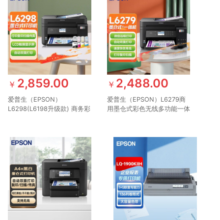
2,859.00
2,488.00
￥
￥
爱普生（EPSON）
爱普生（EPSON）L6279商
L6298(L6198升级款) 商务彩
用墨仓式彩色无线多功能一体
色无线多功能传真一体机（打
机 （打印复印扫描 wifi/有线
印 复印 扫描 传真 wifi 自动
网络 自动双面 输稿器）
双面）