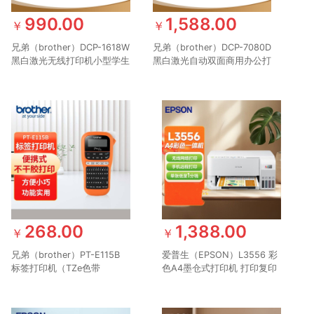
990.00
1,588.00
￥
￥
兄弟（brother）DCP-1618W
兄弟（brother）DCP-7080D
黑白激光无线打印机小型学生
黑白激光自动双面商用办公打
家用办公一体机复印扫描
印机学生家用一体机复印扫描
268.00
1,388.00
￥
￥
兄弟（brother）PT-E115B
爱普生（EPSON）L3556 彩
标签打印机（TZe色带
色A4墨仓式打印机 打印复印
3.5~12mm 电力电信行业）
扫描多功能一体机 无线WIFI
家用办公打印