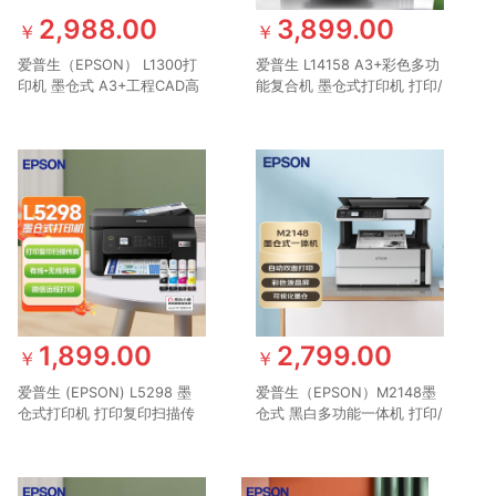
2,988.00
3,899.00
￥
￥
爱普生（EPSON） L1300打
爱普生 L14158 A3+彩色多功
印机 墨仓式 A3+工程CAD高
能复合机 墨仓式打印机 打印/
速图形设计专用彩色双黑打印
复印/扫描 有线/无线打印
机
L14158 A3彩色多功能一体机
1,899.00
2,799.00
￥
￥
爱普生 (EPSON) L5298 墨
爱普生（EPSON）M2148墨
仓式打印机 打印复印扫描传
仓式 黑白多功能一体机 打印/
真一体机 A4彩色喷墨wifi自
复印/扫描 全新设计内置墨仓
动双面【4合1带输稿器】
家用 自动双面打印 USB 彩色
液晶屏