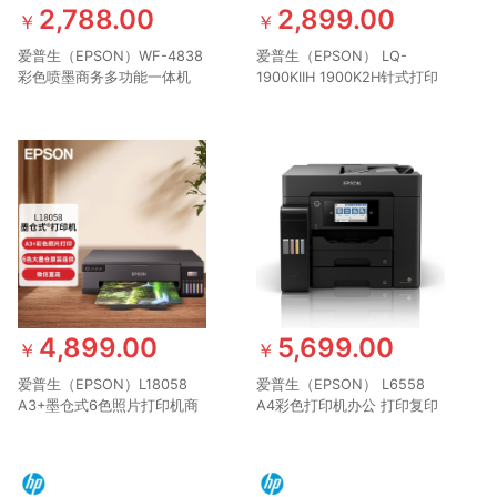
2,788.00
2,899.00
￥
￥
爱普生（EPSON）WF-4838
爱普生（EPSON） LQ-
彩色喷墨商务多功能一体机
1900KIIH 1900K2H针式打印
双面打印/复印/扫描/传真 中
机 （136列卷筒式） LQ-
小型办公 无线直连
1900KIIH（一年延保版）
4,899.00
5,699.00
￥
￥
爱普生（EPSON）L18058
爱普生（EPSON） L6558
A3+墨仓式6色照片打印机商
A4彩色打印机办公 打印复印
用办公原装照片影楼打印
扫描一体机 L6558（一年延
L18058（一年延保版）
保版）