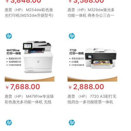
3,848.00
3,588.00
￥
￥
惠普（HP） M254dw彩色激
惠普（HP）M329dw激光多
光打印机(M252dw升级型号)
功能一体机 商务办公三合一
无线连接 高速彩打 自动双面
无线连接打印复印扫描 自动
打印
双面打印 M427系列升级款
7,688.00
2,888.00
￥
￥
惠普（HP） M479fnw专业级
惠普 （HP） 7720 A3彩打无
彩色激光多功能一体机 无线
线四合一多功能喷墨一体机
打印复印扫描传真四合一 自
无线，打印，传真，扫描，复
动输稿器 M477fnw升级款
印（7740简配版）