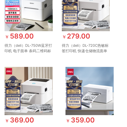
589.00
279.00
￥
￥
得力（deli）DL-750W蓝牙打
得力（deli）DL-720C热敏标
印机 电子面单 条码二维码标
签打印机 快递仓储物流面单
签 热敏快递单打印机 打印纸
固定资产 80mm商用办公打
单不干胶条码打印机 电脑
USB版
369.00
359.00
￥
￥