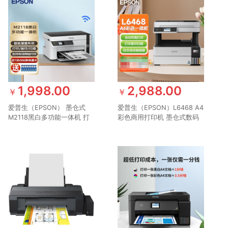
1,998.00
2,988.00
￥
￥
爱普生（EPSON） 墨仓式
爱普生（EPSON）L6468 A4
M2118黑白多功能一体机 打
彩色商用打印机 墨仓式数码
印/复印/扫描 全新设计内置
多功能一体机 复印/打印/扫
墨仓家用 M2118 USB彩色液
描
晶屏