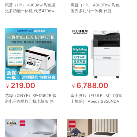
惠普（HP） 4303dw 彩色激
惠普（HP） 4303Fdw 彩色
光多功能一体机 代替479dw
激光多功能一体机 代替
商用办公打印无线双面打印复
479Fdw 打印复印扫描 自动
印扫描红头文件
双面打印传真企业商用办公四
合一
219.00
6,788.00
￥
￥
芯烨（XINYE）XP-D362B 快
富士胶片（FUJI FILM）(原富
递电子面单打印机电脑版 热
士施乐） Apeos 2350NDA
敏标签贴纸不干胶条码打单机
施乐A3黑白激光复合机打印
仓储物流单二维码一联单
复印扫描一机（含输稿器 双
面器 无线）