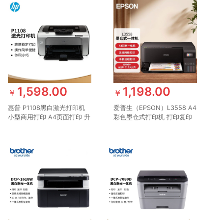
1,598.00
1,198.00
￥
￥
惠普 P1108黑白激光打印机
爱普生（EPSON）L3558 A4
小型商用打印 A4页面打印 升
彩色墨仓式打印机 打印复印
级型号104a/104w 体验型号
扫描多功能一体机 无线WIFI
惠普（hp）P1106
家用办公打印