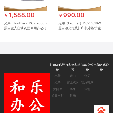
1,588.00
990.00
￥
￥
兄弟（brother）DCP-7080D
兄弟（brother）DCP-1618W
黑白激光自动双面商用办公打
黑白激光无线打印机小型学生
印机学生家用一体机复印扫描
家用办公一体机复印扫描
打印复印设
打印复印耗
智能化设
电脑数码设
备
材
备
备
惠普
得力
奔图
兄弟
富士胶片
霍尼韦尔
爱普生
碎乐
佳能
旭日丰彩
晨光