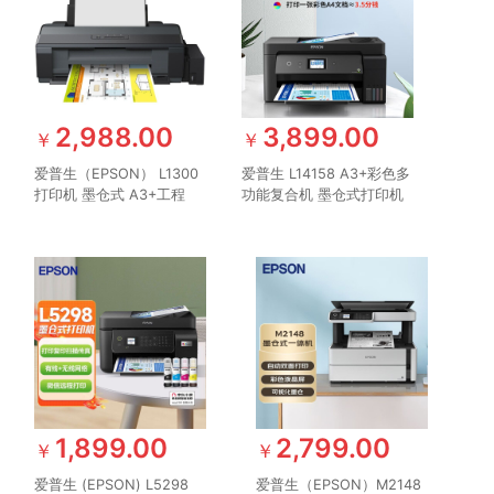
2,988.00
3,899.00
￥
￥
爱普生（EPSON） L1300
爱普生 L14158 A3+彩色多
打印机 墨仓式 A3+工程
功能复合机 墨仓式打印机
CAD高速图形设计专用彩
打印/复印/扫描 有线/无线
色双黑打印机
打印 L14158 A3彩色多功
能一体机
1,899.00
2,799.00
￥
￥
爱普生 (EPSON) L5298
爱普生（EPSON）M2148