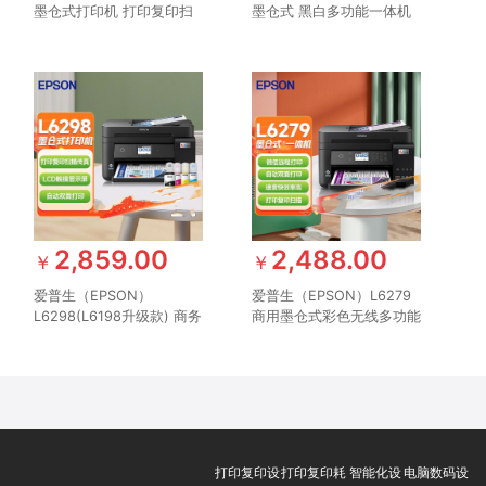
墨仓式打印机 打印复印扫
墨仓式 黑白多功能一体机
描传真一体机 A4彩色喷墨
打印/复印/扫描 全新设计
wifi自动双面【4合1带输稿
内置墨仓家用 自动双面打
器】
印 USB 彩色液晶屏
2,859.00
2,488.00
￥
￥
爱普生（EPSON）
爱普生（EPSON）L6279
L6298(L6198升级款) 商务
商用墨仓式彩色无线多功能
彩色无线多功能传真一体机
一体机 （打印复印扫描
（打印 复印 扫描 传真 wifi
wifi/有线网络 自动双面 输
自动双面）
稿器）
打印复印设
打印复印耗
智能化设
电脑数码设