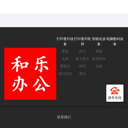
机办公 培训办公投影机
【3000流明 1080P 240hz
刷新率】官方标配
打印复印设
打印复印耗
智能化设
电脑数码设
备
材
备
备
惠普
得力
奔图
兄弟
富士胶片
霍尼韦尔
爱普生
碎乐
佳能
旭日丰彩
晨光
服务热线
联系我们