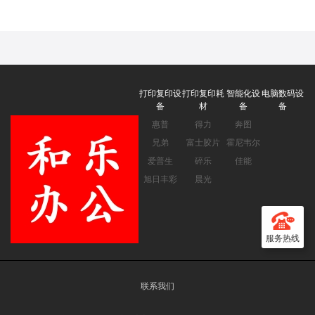
机办公 培训办公投影机
【3000流明 1080P 240hz
刷新率】官方标配
打印复印设
打印复印耗
智能化设
电脑数码设
备
材
备
备
惠普
得力
奔图
兄弟
富士胶片
霍尼韦尔
爱普生
碎乐
佳能
旭日丰彩
晨光
服务热线
联系我们