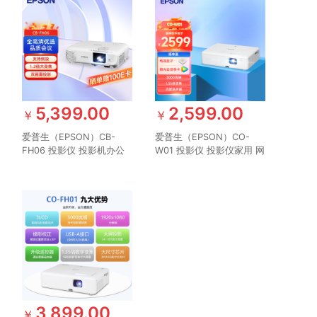
5,399.00
2,599.00
￥
￥
爱普生（EPSON）CB-
爱普生（EPSON）CO-
FH06 投影仪 投影机办公
W01 投影仪 投影仪家用 网
培训（1080P全高清 3500
课推荐 便携智能影院
流明 支持侧投 ）
（3000流明 WXGA 1.35倍
变焦）
3,899.00
￥