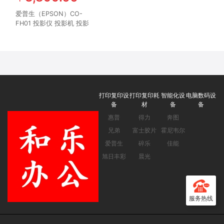
爱普生（EPSON）CO-
FH01 投影仪 投影机 投影
机办公 培训办公投影机
【3000流明 1080P 240hz
刷新率】官方标配
打印复印设
打印复印耗
智能化设
电脑数码设
备
材
备
备
惠普
得力
奔图
兄弟
富士胶片
霍尼韦尔
爱普生
碎乐
佳能
旭日丰彩
晨光
服务热线