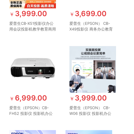
3,999.00
3,699.00
￥
￥
爱普生CB-X51投影仪办公
爱普生（EPSON） CB-
用会议投影机教学教育商用
X49投影仪 商务办公教育
教室培训3800流明白天直
培训投影机 3600流明 大
投便携
屏投影 1024*768分辨率
支持侧面投影
6,999.00
3,999.00
￥
￥
爱普生（EPSON）CB-
爱普生（EPSON） CB-
FH52 投影仪 投影机办公
W06 投影仪 投影机办公
培训（1080P全高清 4000
培训（高清WXGA 3700流
流明 手机同屏 1.6倍变焦）
明 短距投影 支持侧投）