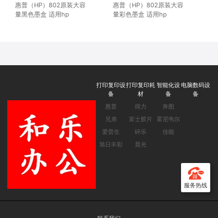
惠普（HP）802原装大容
惠普（HP）802原装大容
量黑色墨盒 适用hp
量彩色墨盒 适用hp
deskjet
deskjet
1050/2050/1010/1000/2000/1510/1511
1050/2050/1010/1000/2000/1510/1
打印机
打印机
打印复印设
打印复印耗
智能化设
电脑数码设
备
材
备
备
惠普
得力
奔图
兄弟
富士胶片
霍尼韦尔
爱普生
碎乐
佳能
旭日丰彩
晨光
服务热线